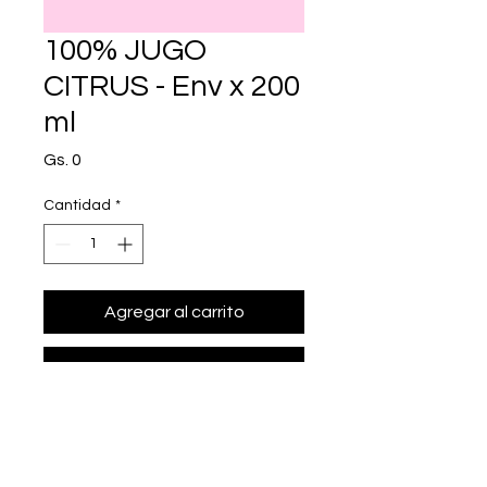
100% JUGO
CITRUS - Env x 200
ml
Precio
Gs. 0
Cantidad
*
Agregar al carrito
Realizar compra
• Presentación: Env x 200 ml
• c/100 ml: 52 kcal, prote¡nas 0.22 g, 
gl£cidos 12.44 g, l¡pidos 0.08 g, fibra 