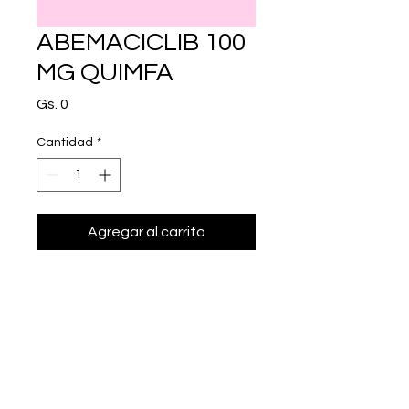
ABEMACICLIB 100
MG QUIMFA
Precio
Gs. 0
Cantidad
*
Agregar al carrito
Realizar compra
abemaciclib 100 mg.