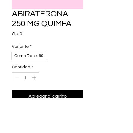
ABIRATERONA
250 MG QUIMFA
Precio
Gs. 0
Variante
*
Comp Rec x 60
Cantidad
*
Agregar al carrito
Realizar compra
abiraterona 250 mg.