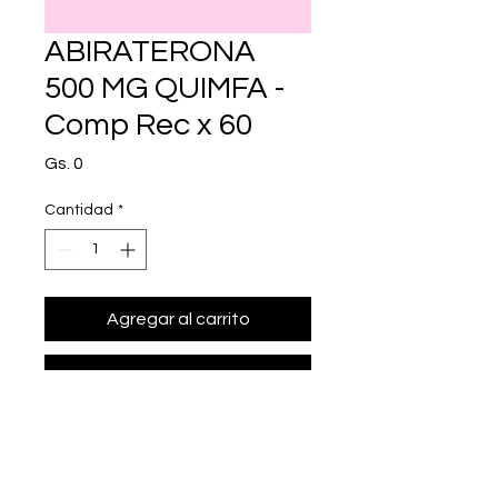
ABIRATERONA
500 MG QUIMFA -
Comp Rec x 60
Precio
Gs. 0
Cantidad
*
Agregar al carrito
Realizar compra
• Presentación: Comp Rec x 60
• abiraterona 500 mg.
• Marca: QUIMFA