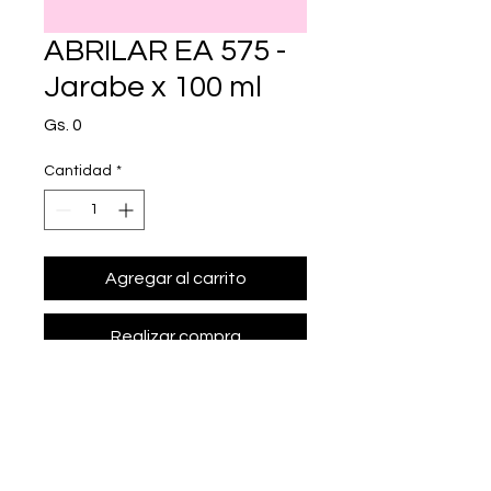
ABRILAR EA 575 -
Jarabe x 100 ml
Precio
Gs. 0
Cantidad
*
Agregar al carrito
Realizar compra
• Presentación: Jarabe x 100 ml
• c/100ÿml: extracto seco de hojas 
de hiedra (Hedera helix) 0.7ÿg. Ni¤os 
a partir de 2 a¤os y lactantes 
mayores bajo estricta prescripci¢n 