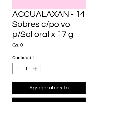
ACCUALAXAN - 14
Sobres c/polvo
p/Sol oral x 17 g
Precio
Gs. 0
Cantidad
*
Agregar al carrito
Realizar compra
• Presentación: 14 Sobres c/polvo 
p/Sol oral x 17 g
• polietilenglicol 3350 (macrogol).