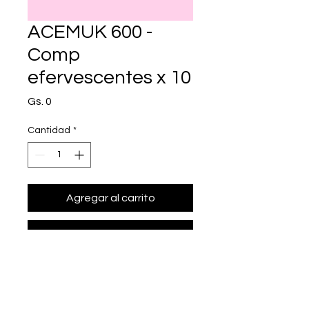
ACEMUK 600 -
Comp
efervescentes x 10
Precio
Gs. 0
Cantidad
*
Agregar al carrito
Realizar compra
• Presentación: Comp 
efervescentes x 10
• acetilciste¡na 600 mg.