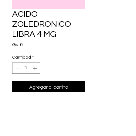
ACIDO
ZOLEDRONICO
LIBRA 4 MG
Precio
Gs. 0
Cantidad
*
Agregar al carrito
Realizar compra
cido zoledr¢nico 4 mg.