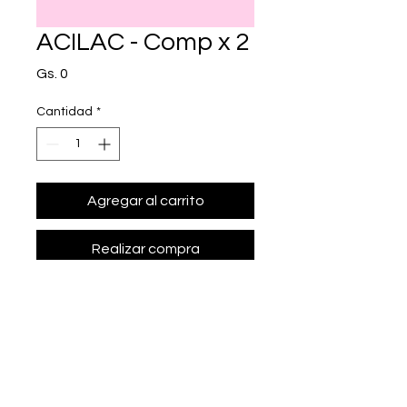
ACILAC - Comp x 2
Precio
Gs. 0
Cantidad
*
Agregar al carrito
Realizar compra
• Presentación: Comp x 2
• cabergolina 0.5 mg.
• Marca: PROMEPAR