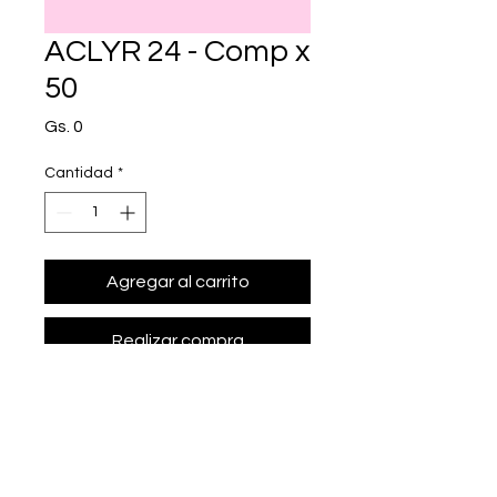
ACLYR 24 - Comp x
50
Precio
Gs. 0
Cantidad
*
Agregar al carrito
Realizar compra
• Presentación: Comp x 50
• betahistina 24 mg.
• Marca: DALLAS - GAUTIER