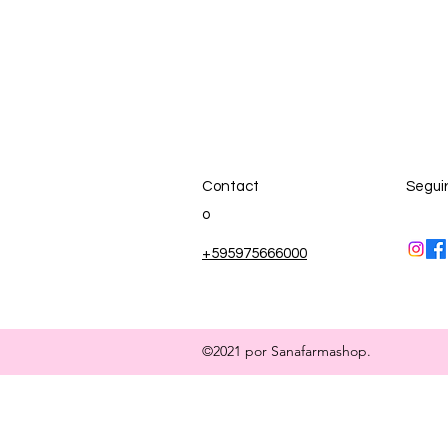
Contact
Segui
o
+595975666000
©2021 por Sanafarmashop.