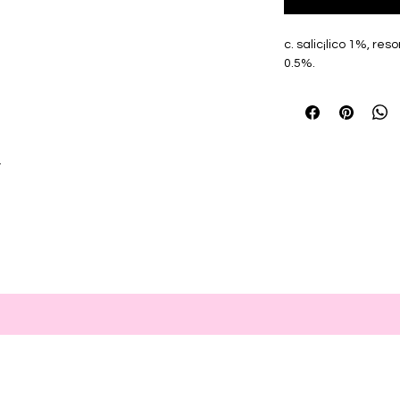
c. salic¡lico 1%, re
0.5%.
r