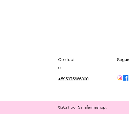
Contact
Segui
o
+595975666000
©2021 por Sanafarmashop.