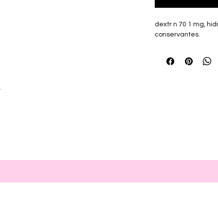
dextr n 70 1 mg, hid
conservantes.
r