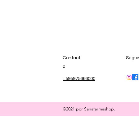
Contact
Segui
o
+595975666000
©2021 por Sanafarmashop.