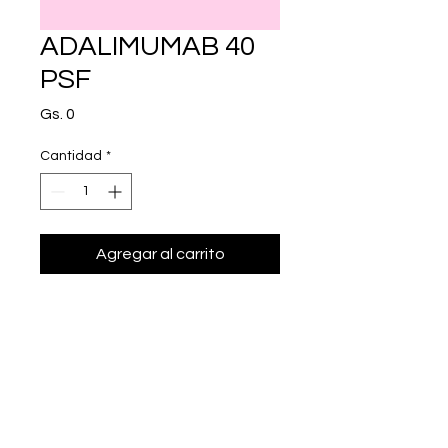
ADALIMUMAB 40
PSF
Precio
Gs. 0
Cantidad
*
Agregar al carrito
Realizar compra
adalimumab 40 mg/0.8 ml.