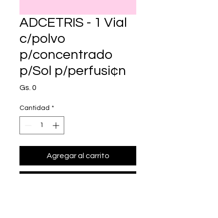
ADCETRIS - 1 Vial
c/polvo
p/concentrado
p/Sol p/perfusi¢n
Precio
Gs. 0
Cantidad
*
Agregar al carrito
Realizar compra
• Presentación: 1 Vial c/polvo 