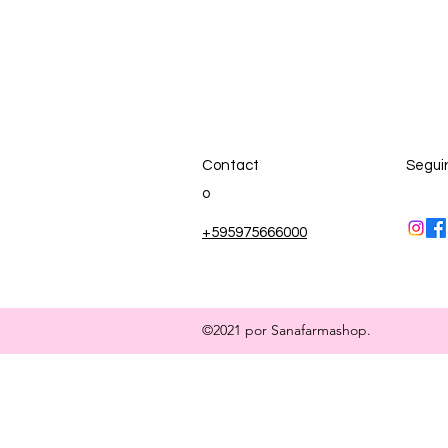
Contact
Segui
o
+595975666000
©2021 por Sanafarmashop.