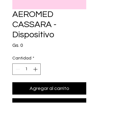
AEROMED
CASSARA -
Dispositivo
Precio
Gs. 0
Cantidad
*
Agregar al carrito
Realizar compra
• Presentación: Dispositivo
• aeroc mara con mascarilla de 
silicona para aerosoles inhalatorios.