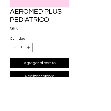
AEROMED PLUS
PEDIATRICO
Precio
Gs. 0
Cantidad
*
Agregar al carrito
Realizar compra
aeroc mara valvulada con 
mascarilla de silicona pediatrica 
para aerosoles inhalatorios.