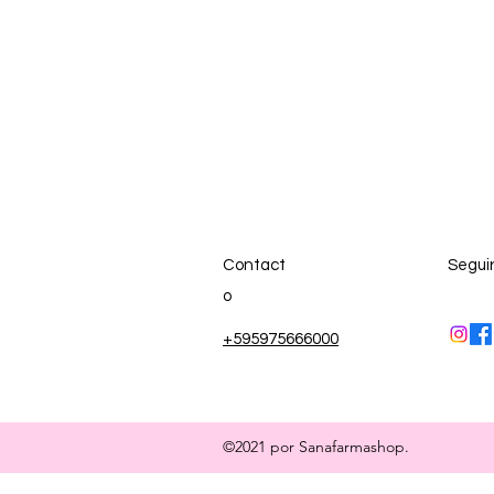
Contact
Segui
o
+595975666000
©2021 por Sanafarmashop.