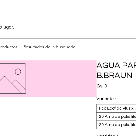
o lugar.
Productos
Resultados de la búsqueda
AGUA PA
B.BRAUN
Precio
Gs. 0
Variante
*
Fco Ecoflac Plus x
20 Amp de polietil
20 Amp de polietil