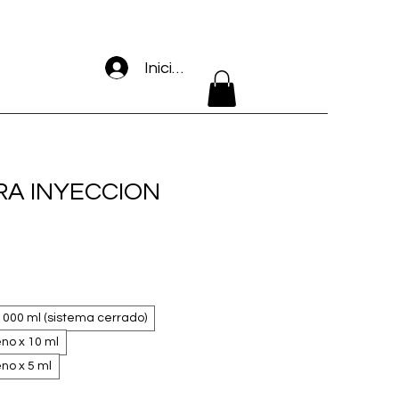
Iniciar sesión
RA INYECCION
 1000 ml (sistema cerrado)
eno x 10 ml
eno x 5 ml