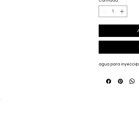
Cantidad
*
agua para inyecci¢
r