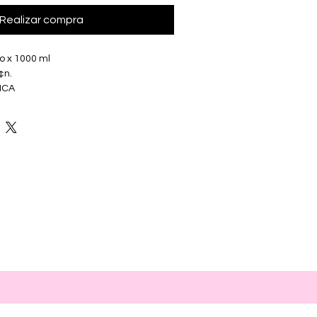
Realizar compra
o x 1000 ml
¢n.
ICA