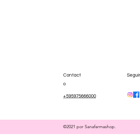
Contact
Segui
o
+595975666000
©2021 por Sanafarmashop.