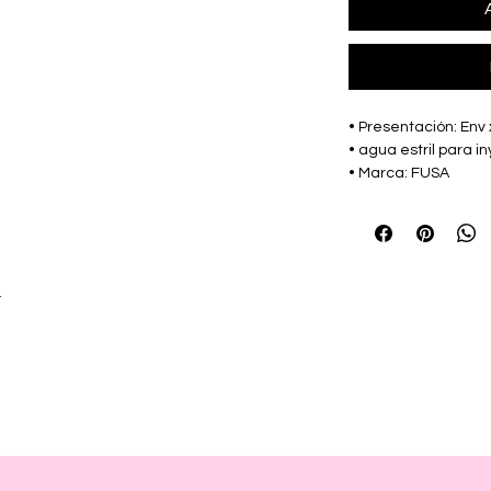
• Presentación: Env
• agua estril para i
• Marca: FUSA
r