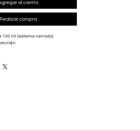
Agregar al carrito
Realizar compra
 x 100 ml (sistema cerrado)
nyecci¢n.