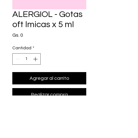
ALERGIOL - Gotas
oft lmicas x 5 ml
Precio
Gs. 0
Cantidad
*
Agregar al carrito
Realizar compra
• Presentación: Gotas oft lmicas x 5 
ml
• olopatadina 1 mg/ml.
• Marca: ETICOS - OFTALMICA