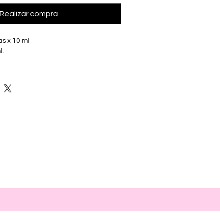
Realizar compra
as x 10 ml
l.