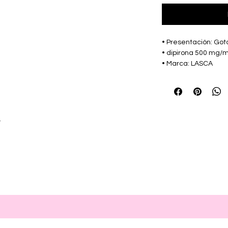
• Presentación: Got
• dipirona 500 mg/m
• Marca: LASCA
r