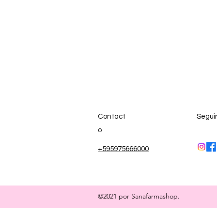
Contact
Segui
o
+595975666000
©2021 por Sanafarmashop.