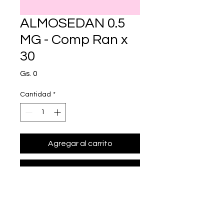
ALMOSEDAN 0.5
MG - Comp Ran x
30
Precio
Gs. 0
Cantidad
*
Agregar al carrito
Realizar compra
• Presentación: Comp Ran x 30
• alprazolam 0.50 mg.
• Marca: WESER PHARMA