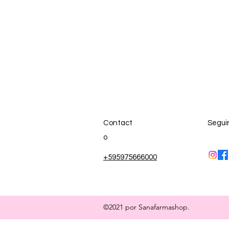
Contact
Segui
o
+595975666000
©2021 por Sanafarmashop.