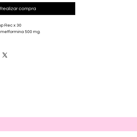
Realizar compra
mp Rec x 30
g, metformina 500 mg.