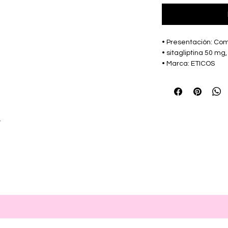
• Presentación: Co
• sitagliptina 50 m
• Marca: ETICOS
r