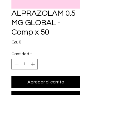
ALPRAZOLAM 0.5
MG GLOBAL -
Comp x 50
Precio
Gs. 0
Cantidad
*
Agregar al carrito
Realizar compra
• Presentación: Comp x 50
• alprazolam 0.5 mg.
• Marca: GLOBAL PHARMA