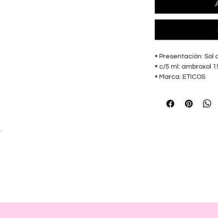
• Presentación: Sol 
• c/5 ml: ambroxol 
• Marca: ETICOS
r