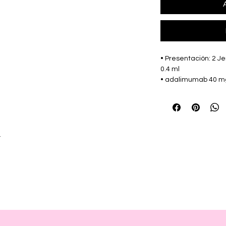
• Presentación: 2 Je
0.4 ml
• adalimumab 40 mg
• Marca: ADIUM Par
r