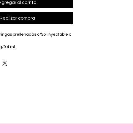
Agregar al carrito
Realizar compra
ringas prellenadas c/Sol inyectable x 
/0.4 ml.
aguay - AMGEN Inc.