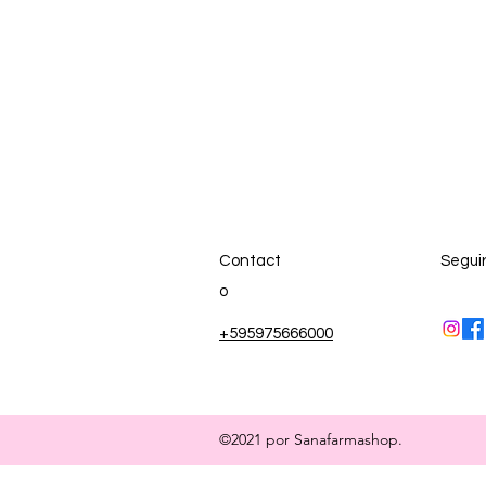
Contact
Segui
o
+595975666000
©2021 por Sanafarmashop.