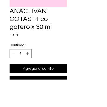
ANACTIVAN
GOTAS - Fco
gotero x 30 ml
Precio
Gs. 0
Cantidad
*
Agregar al carrito
Realizar compra
• Presentación: Fco gotero x 30 ml
• haloperidol 2 mg/ml.
• Marca: Laboratorios CATEDRAL