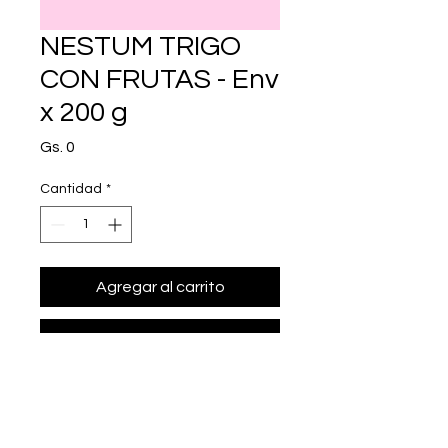
NESTUM TRIGO
CON FRUTAS - Env
x 200 g
Precio
Gs. 0
Cantidad
*
Agregar al carrito
Realizar compra
• Presentación: Env x 200 g
• cereal Infantil con Bifidus BL y CHE 
(cereales hidrolizados 