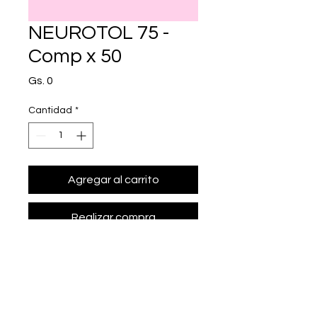
NEUROTOL 75 -
Comp x 50
Precio
Gs. 0
Cantidad
*
Agregar al carrito
Realizar compra
• Presentación: Comp x 50
• amitriptilina 75 mg.
• Marca: ETICOS