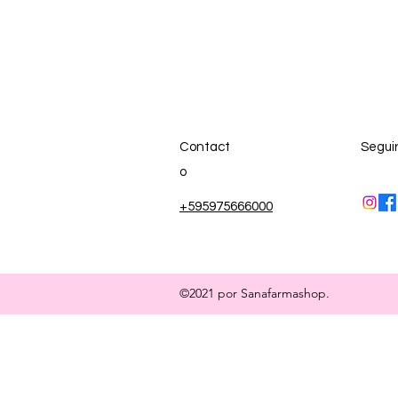
Contact
Segui
o
+595975666000
©2021 por Sanafarmashop.