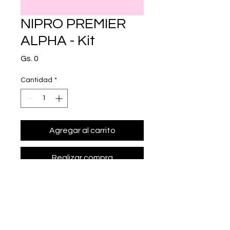
NIPRO PREMIER
ALPHA - Kit
Precio
Gs. 0
Cantidad
*
Agregar al carrito
Realizar compra
• Presentación: Kit
• sistema de monitoreo de glucosa 
en sangre para paciente y 
profesional de blanco. Sistema de 
medici¢n por biosensor. Se 