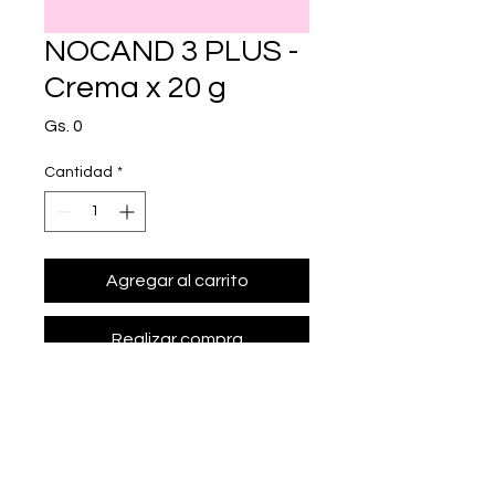
NOCAND 3 PLUS -
Crema x 20 g
Precio
Gs. 0
Cantidad
*
Agregar al carrito
Realizar compra
• Presentación: Crema x 20 g
• c/100 g: miconazol 2 g, 
betametasona 0.1 g, gentamicina 
0.1 g. Dosis: aplicar en la zona 
afectada 2 a 3 veces al d¡a.