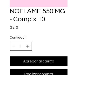
NOFLAME 550 MG
- Comp x 10
Precio
Gs. 0
Cantidad
*
Agregar al carrito
Realizar compra
• Presentación: Comp x 10
• naproxeno s¢dico 550 mg.
• Marca: QUIMFA