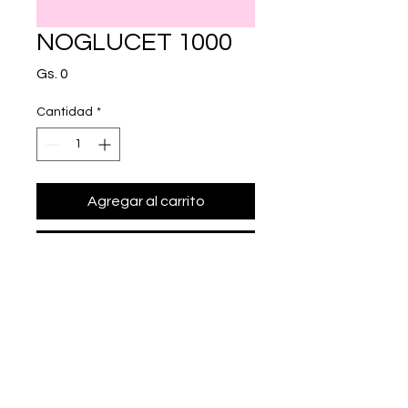
NOGLUCET 1000
Precio
Gs. 0
Cantidad
*
Agregar al carrito
Realizar compra
metformina clorhidrato 1000 mg.
+595975666000