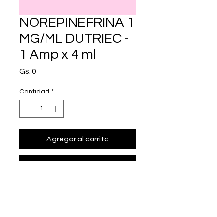
NOREPINEFRINA 1
MG/ML DUTRIEC -
1 Amp x 4 ml
Precio
Gs. 0
Cantidad
*
Agregar al carrito
Realizar compra
• Presentación: 1 Amp x 4 ml
• norepinefrina 1 mg/ml.
• Marca: DUTRIEC