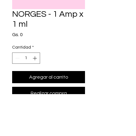
NORGES - 1 Amp x
1 ml
Precio
Gs. 0
Cantidad
*
Agregar al carrito
Realizar compra
• Presentación: 1 Amp x 1 ml
• acetofenido de 
dihidroxiprogesterona 150 mg, 
enantato de estradiol 10 mg.
• Marca: DUTRIEC