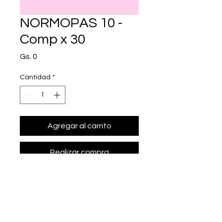
NORMOPAS 10 -
Comp x 30
Precio
Gs. 0
Cantidad
*
Agregar al carrito
Realizar compra
• Presentación: Comp x 30
• amlodipina 10 mg.
• Marca: HEISECKE