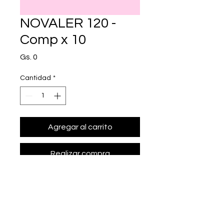
NOVALER 120 -
Comp x 10
Precio
Gs. 0
Cantidad
*
Agregar al carrito
Realizar compra
• Presentación: Comp x 10
• fexofenadina clorhidrato 120 mg.
• Marca: Laboratorios CATEDRAL