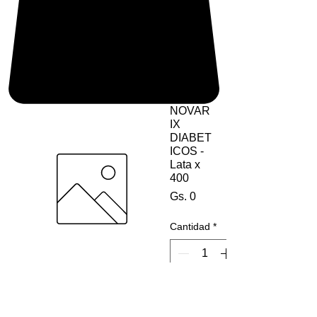
NOVAR
IX
DIABET
ICOS -
Lata x
400
Precio
Gs. 0
Cantidad
*
Agregar al carrito