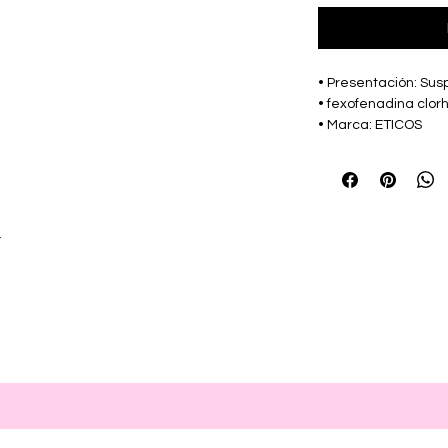
• Presentación: Sus
• fexofenadina clor
• Marca: ETICOS
r