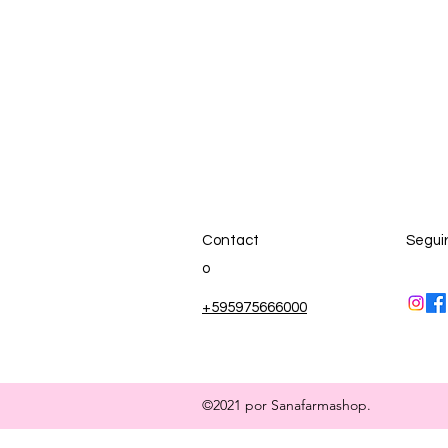
Contact
Segui
o
+595975666000
©2021 por Sanafarmashop.