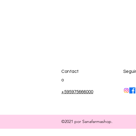
Contact
Segui
o
+595975666000
©2021 por Sanafarmashop.