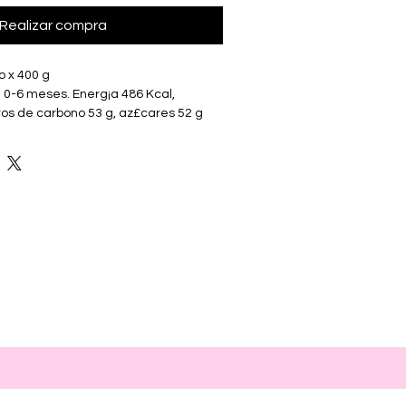
Realizar compra
o x 400 g
e 0-6 meses. Energ¡a 486 Kcal, 
tos de carbono 53 g, az£cares 52 g 
sa 50 g), grasa 26 g, grasas 
oleico 3971 mg,  c. linolnico 672 mg, 
 fibra diettica 58 g, minerales y 
io 135 mg, potasio 490 mg, cloro 340 
¢sforo 203 mg, magnesio 34 mg, 
 35 mg, cobre 292 mcg, manganeso 73 
 iodo 88 mcg, Vit. A 403 mcg, Vit. D3 
, Vit. K1 33 mcg, Vit. B1 365 mcg, Vit. 
31 mg,  c. pantonnico 2400 mcg, Vit. 
co 87 mcg, Vit. B12 13 mcg, biotina 11 
ros: colina 91 mg, inositol 32 mg, 
CA FARMACEUTICA - NUTRICIA