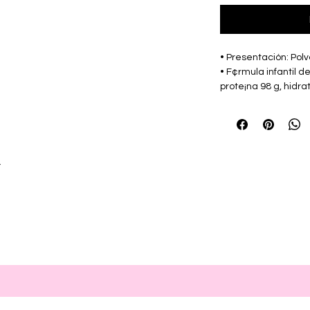
• Presentación: Polv
• F¢rmula infantil d
prote¡na 98 g, hidra
(de los cuales lacto
saturadas 1 g,  c. lin
AA 88 mg, DHA 80 mg,
oligoelementos: sod
mg, calcio 40 mg, f
r
hierro 59 mg, zinc
mcg, selenio 11 mcg,
87 mcg, Vit. E 80 mcg
B2 686 mcg, niacina 
B6 294 mcg,  c. f¢li
mcg, Vit. C 71 mg. Ot
taurina 38 mg.
• Marca: LA QUIMI