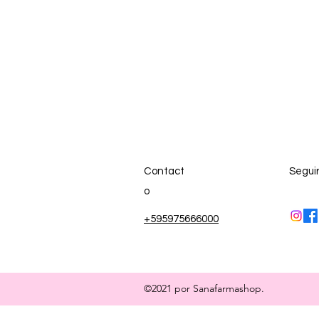
Contact
Segui
o
+595975666000
©2021 por Sanafarmashop.