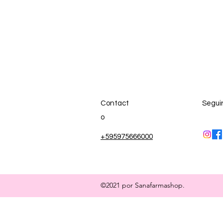
Contact
Segui
o
+595975666000
©2021 por Sanafarmashop.