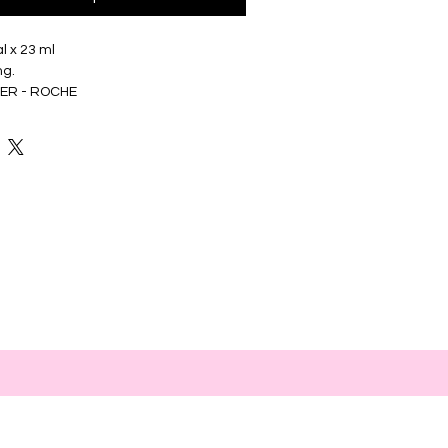
l x 23 ml
mg.
LER - ROCHE