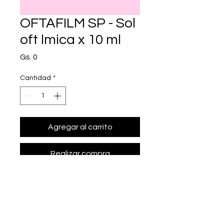
OFTAFILM SP - Sol
oft lmica x 10 ml
Precio
Gs. 0
Cantidad
*
Agregar al carrito
Realizar compra
• Presentación: Sol oft lmica x 10 ml
• hialuronato de sodio 0.4 g/100 ml.
• Marca: SAVAL - NICOLICH