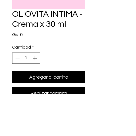
OLIOVITA INTIMA -
Crema x 30 ml
Precio
Gs. 0
Cantidad
*
Agregar al carrito
Realizar compra
• Presentación: Crema x 30 ml
• Crema ¡ntima de aplicaci¢n 
externa con extracto de espino 
amarillo (Hippophae rhamnoides), 
extracto de malva (Malva sylvestris), 