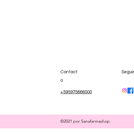
Contact
Segui
o
+595975666000
©2021 por Sanafarmashop.