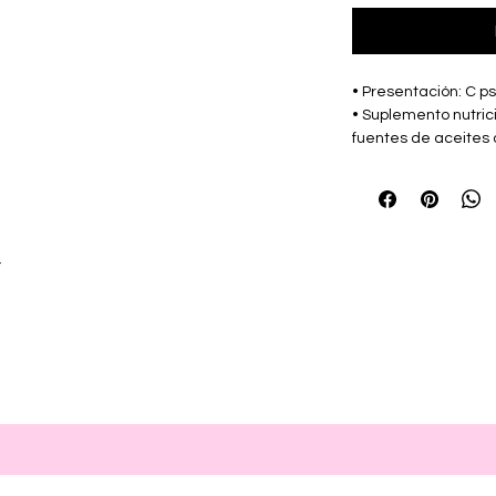
• Presentación: C p
• Suplemento nutri
fuentes de aceites
• Marca: GRUPO EN
r