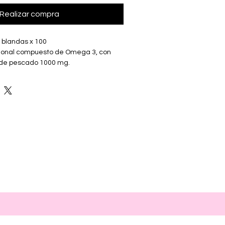
Realizar compra
s blandas x 100
cional compuesto de Omega 3, con 
 de pescado 1000 mg.
ERGY - Good Energy